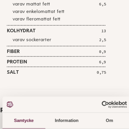
varav mattat fett
6,5
varav enkelomattat fett
varav fleromattat fett
KOLHYDRAT
13
varav sockerarter
2,5
FIBER
0,9
PROTEIN
6,9
SALT
0,75
Relaterade produkter
Samtycke
Information
Om