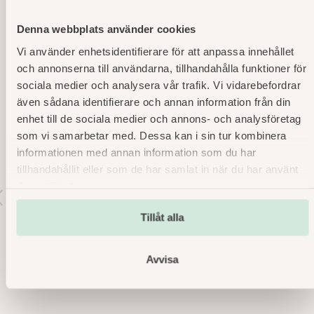
Lyx White Ladybakelse OP
Denna webbplats använder cookies
Marsipanbakelse på chokladbotten, fylld med
chokladmousse – en dröm för alla chokladälskare.
Vi använder enhetsidentifierare för att anpassa innehållet
och annonserna till användarna, tillhandahålla funktioner för
Läs mer
art. nr 3867
sociala medier och analysera vår trafik. Vi vidarebefordrar
även sådana identifierare och annan information från din
enhet till de sociala medier och annons- och analysföretag
som vi samarbetar med. Dessa kan i sin tur kombinera
informationen med annan information som du har
tillhandahållit eller som de har samlat in när du har använt
deras tjänster.
r
v
o
Tillåt alla
s
Avvisa