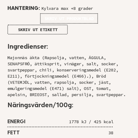
HANTERING:
Kylvara max +8 grader
SKRIV UT PRODUKTBLAD
SKRIV UT ETIKETT
Ingredienser:
Majonnäs äkta (Rapsolja, vatten, ÄGGULA,
SENAPSFRÖ, ättiksprit, vinäger, salt, socker,
svartpeppar, chili, konserveringsmedel (E202,
E211), förtjockningsmedel (E466).), Bröd
(VETEMJÖL, vatten, rapsolja, socker, jäst,
emulgeringsmedel (E471) salt), OST, tomat,
apelsin, BRIEOST, sallad, persilja, svartpeppar.
Näringsvärden/100g:
ENERGI
1778 kJ / 425 kcal
FETT
38