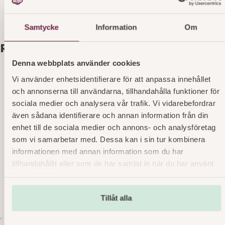
Samtycke
Information
Om
Relaterade produkter
Denna webbplats använder cookies
Vi använder enhetsidentifierare för att anpassa innehållet
Lyx White Ladybakelse OP
och annonserna till användarna, tillhandahålla funktioner för
sociala medier och analysera vår trafik. Vi vidarebefordrar
Marsipanbakelse på chokladbotten, fylld med
även sådana identifierare och annan information från din
chokladmousse – en dröm för alla chokladälskare.
enhet till de sociala medier och annons- och analysföretag
Läs mer
art. nr 3867
som vi samarbetar med. Dessa kan i sin tur kombinera
informationen med annan information som du har
tillhandahållit eller som de har samlat in när du har använt
deras tjänster.
Tillåt alla
r