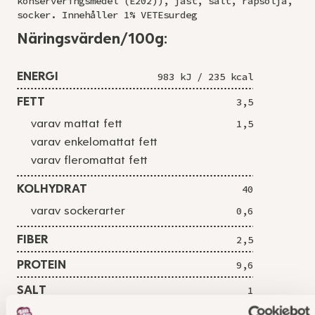
konserveringsmedel (E202)), jäst, salt, rapsolja,
socker. Innehåller 1% VETEsurdeg
Näringsvärden/100g:
ENERGI
983 kJ / 235 kcal
FETT
3,5
varav mattat fett
1,5
varav enkelomattat fett
varav fleromattat fett
KOLHYDRAT
40
varav sockerarter
0,6
FIBER
2,5
PROTEIN
9,6
SALT
1