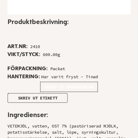
Produktbeskrivning:
ART.NR:
2410
VIKT/STYCK:
600.00g
FÖRPACKNING:
Packat
HANTERING:
Har varit fryst - Tinad
SKRIV UT PRODUKTBLAD
SKRIV UT ETIKETT
Ingredienser:
VETEMJÖL, vatten, OST 7% (pastöriserad MJÖLK,
potatisstärkelse, salt, löpe, syrningskultur,