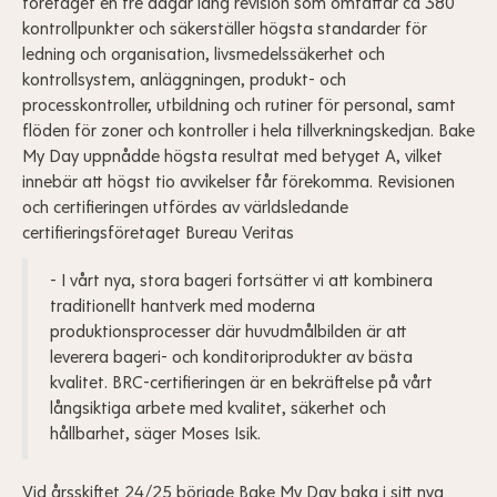
företaget en tre dagar lång revision som omfattar ca 380
kontrollpunkter och säkerställer högsta standarder för
ledning och organisation, livsmedelssäkerhet och
kontrollsystem, anläggningen, produkt- och
processkontroller, utbildning och rutiner för personal, samt
flöden för zoner och kontroller i hela tillverkningskedjan. Bake
My Day uppnådde högsta resultat med betyget A, vilket
innebär att högst tio avvikelser får förekomma. Revisionen
och certifieringen utfördes av världsledande
certifieringsföretaget Bureau Veritas
- I vårt nya, stora bageri fortsätter vi att kombinera
traditionellt hantverk med moderna
produktionsprocesser där huvudmålbilden är att
leverera bageri- och konditoriprodukter av bästa
kvalitet. BRC-certifieringen är en bekräftelse på vårt
långsiktiga arbete med kvalitet, säkerhet och
hållbarhet, säger Moses Isik.
Vid årsskiftet 24/25 började Bake My Day baka i sitt nya