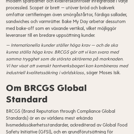
modern spårbarhet och kvalitetskontroller integrerade i varje
processled. Scopet är brett — utöver bröd och bakverk
omfattar certifieringen även smörgåstårtor, färdiga sallader,
sandwiches och varmrätter. Bake My Day arbetar dessutom
med bake-off som en växande vertikal, vilket möjliggör
leveranser till en bredare uppsättning kunder.
— Internationella kunder ställer höga krav — och de ska
kunna ställa höga krav. BRCGS gör att vi kan svara med
samma trygghet som de största aktörerna på marknaden.
Vi har visat att svenskt hantverksbageri kan kombineras med
industriell kvalitetssäkring i världsklass,
säger Moses Isik.
Om BRCGS Global
Standard
BRCGS (Brand Reputation through Compliance Global
Standards) är en av världens mest erkända
livsmedelssäkerhetsstandarder, ackrediterad av Global Food
Safety Initiative (GFSI), och en grundförutsättning för