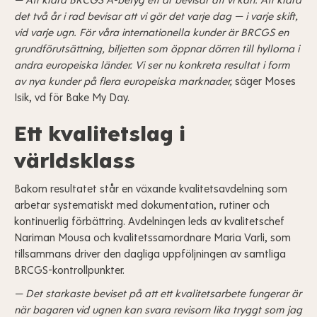
— Att klara BRCGS A-betyg ett år bevisar att vi kan. Att klara
det två år i rad bevisar att vi gör det varje dag — i varje skift,
vid varje ugn. För våra internationella kunder är BRCGS en
grundförutsättning, biljetten som öppnar dörren till hyllorna i
andra europeiska länder. Vi ser nu konkreta resultat i form
av nya kunder på flera europeiska marknader,
säger Moses
Isik, vd för Bake My Day.
Ett kvalitetslag i
världsklass
Bakom resultatet står en växande kvalitetsavdelning som
arbetar systematiskt med dokumentation, rutiner och
kontinuerlig förbättring. Avdelningen leds av kvalitetschef
Nariman Mousa och kvalitetssamordnare Maria Varli, som
tillsammans driver den dagliga uppföljningen av samtliga
BRCGS-kontrollpunkter.
— Det starkaste beviset på att ett kvalitetsarbete fungerar är
när bagaren vid ugnen kan svara revisorn lika tryggt som jag