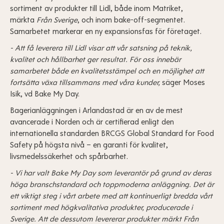
sortiment av produkter till
Lidl
, både inom Matriket,
märkta
Från Sverige
, och inom bake-off-segmentet.
Samarbetet markerar en ny expansionsfas för företaget.
- Att få leverera till
Lidl
visar att vår satsning på teknik,
kvalitet och hållbarhet ger resultat. För oss innebär
samarbetet både en kvalitetsstämpel och en möjlighet att
fortsätta växa tillsammans med våra kunder,
säger Moses
Isik, vd Bake My Day.
Bagerianläggningen i Arlandastad är en av de mest
avancerade i Norden och är certifierad enligt den
internationella standarden BRCGS Global Standard for Food
Safety på högsta nivå – en garanti för kvalitet,
livsmedelssäkerhet och spårbarhet.
- Vi har valt Bake My Day som leverantör på grund av deras
höga branschstandard och toppmoderna anläggning. Det är
ett viktigt steg i vårt arbete med att kontinuerligt bredda vårt
sortiment med högkvalitativa produkter, producerade i
Sverige. Att de dessutom levererar produkter märkt Från