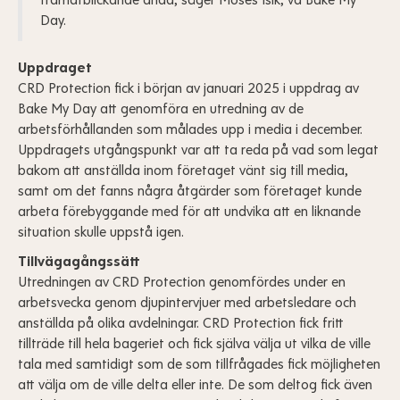
framåtblickande anda, säger Moses Isik, vd Bake My
Day.
Uppdraget
CRD Protection fick i början av januari 2025 i uppdrag av
Bake My Day att genomföra en utredning av de
arbetsförhållanden som målades upp i media i december.
Uppdragets utgångspunkt var att ta reda på vad som legat
bakom att anställda inom företaget vänt sig till media,
samt om det fanns några åtgärder som företaget kunde
arbeta förebyggande med för att undvika att en liknande
situation skulle uppstå igen.
Tillvägagångssätt
Utredningen av CRD Protection genomfördes under en
arbetsvecka genom djupintervjuer med arbetsledare och
anställda på olika avdelningar. CRD Protection fick fritt
tillträde till hela bageriet och fick själva välja ut vilka de ville
tala med samtidigt som de som tillfrågades fick möjligheten
att välja om de ville delta eller inte. De som deltog fick även