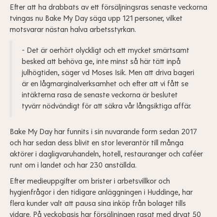
Efter att ha drabbats av ett försäljningsras senaste veckorna
tvingas nu Bake My Day säga upp 121 personer, vilket
motsvarar nästan halva arbetsstyrkan.
- Det är oerhört olyckligt och ett mycket smärtsamt
besked att behöva ge, inte minst så här tätt inpå
julhögtiden, säger vd Moses Isik. Men att driva bageri
är en lågmarginalverksamhet och efter att vi fått se
intäkterna rasa de senaste veckorna är beslutet
tyvärr nödvändigt för att säkra vår långsiktiga affär.
Bake My Day har funnits i sin nuvarande form sedan 2017
och har sedan dess blivit en stor leverantör till många
aktörer i dagligvaruhandeln, hotell, restauranger och caféer
runt om i landet och har 230 anställda.
Efter medieuppgifter om brister i arbetsvillkor och
hygienfrågor i den tidigare anläggningen i Huddinge, har
flera kunder valt att pausa sina inköp från bolaget tills
vidare. På veckobasis har försäljningen rasat med drygt 50