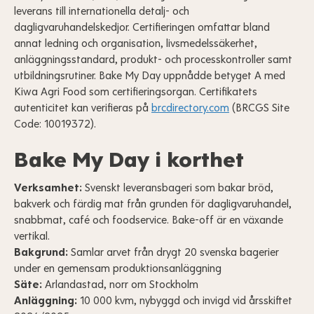
leverans till internationella detalj- och
dagligvaruhandelskedjor. Certifieringen omfattar bland
annat ledning och organisation, livsmedelssäkerhet,
anläggningsstandard, produkt- och processkontroller samt
utbildningsrutiner. Bake My Day uppnådde betyget A med
Kiwa Agri Food som certifieringsorgan. Certifikatets
autenticitet kan verifieras på
brcdirectory.com
(BRCGS Site
Code: 10019372).
Bake My Day i korthet
Verksamhet:
Svenskt leveransbageri som bakar bröd,
bakverk och färdig mat från grunden för dagligvaruhandel,
snabbmat, café och foodservice. Bake-off är en växande
vertikal.
Bakgrund:
Samlar arvet från drygt 20 svenska bagerier
under en gemensam produktionsanläggning
Säte:
Arlandastad, norr om Stockholm
Anläggning:
10 000 kvm, nybyggd och invigd vid årsskiftet