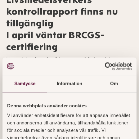
kontrollrapport finns nu
tillgänglig
I april väntar BRCGS-
certifiering
Livsmedelsverkets slutgiltiga rapport från inspektionen av
Bake My Days nya anläggning i Arlandastad är nu levererad.
Resultatet visar att bageriet gått igenom samtliga kontroller
utan anmärkningar eller avvikelser.
Samtycke
Information
Om
Rapporten från avdelningen för livsmedelskontroll hos
Livsmedelsverket konstaterar bland annat godkännande av
Denna webbplats använder cookies
följande punkter:
- Registrering av anläggningar och verksamheter
Vi använder enhetsidentifierare för att anpassa innehållet
- Utformning och underhåll av lokaler och utrusning
och annonserna till användarna, tillhandahålla funktioner
- Personlig hygien
för sociala medier och analysera vår trafik. Vi
- Bekämpning av skadedjur
vidarebefordrar även sådana identifierare och annan