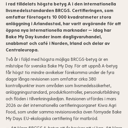
i rad tilldelats högsta betyg A i den internationella
livsmedelsstandarden BRCGS. Certifieringen, som
omfattar företagets 10 000 kvadratmeter stora
anläggning i Arlandastad, har varit avgörande för att
öppna nya internationella marknader — idag har
Bake My Day kunder inom dagligvaruhandel,
snabbmat och café i Norden, Irland och delar av
Centraleuropa.
Två år i följd med högsta möjliga BRCGS-betyg är en
milstolpe för svenska Bake My Day. För att uppnå A-betyg
får högst tio mindre avvikelser förekomma under de fyra
dagar långa revisionen som omfattar cirka 380
kontrollpunkter inom områden som livsmedelssäkerhet,
anläggningsstandard, produktkontroller, personalutbildning
och flöden i tillverkningskedjan. Revisionen utfördes i mars
2026 av det internationella certifieringsorganet Kiwa Agri
Food, som under samma revisionsvecka även förnyade Bake
My Days EU-ekologiska certifiering för matbröd.