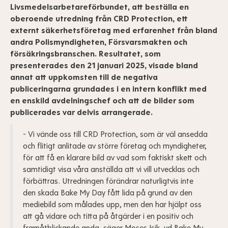
Livsmedelsarbetareförbundet, att beställa en
oberoende utredning från CRD Protection, ett
externt säkerhetsföretag med erfarenhet från bland
andra Polismyndigheten, Försvarsmakten och
försäkringsbranschen. Resultatet, som
presenterades den 21 januari 2025, visade bland
annat att uppkomsten till de negativa
publiceringarna grundades i en intern konflikt med
en enskild avdelningschef och att de bilder som
publicerades var delvis arrangerade.
- Vi vände oss till CRD Protection, som är väl ansedda
och flitigt anlitade av större företag och myndigheter,
för att få en klarare bild av vad som faktiskt skett och
samtidigt visa våra anställda att vi vill utvecklas och
förbättras. Utredningen förändrar naturligtvis inte
den skada Bake My Day fått lida på grund av den
mediebild som målades upp, men den har hjälpt oss
att gå vidare och titta på åtgärder i en positiv och