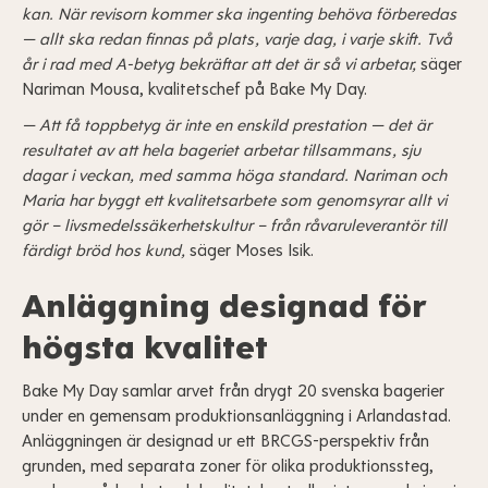
kan. När revisorn kommer ska ingenting behöva förberedas
— allt ska redan finnas på plats, varje dag, i varje skift. Två
år i rad med A-betyg bekräftar att det är så vi arbetar,
säger
Nariman Mousa, kvalitetschef på Bake My Day.
— Att få toppbetyg är inte en enskild prestation — det är
resultatet av att hela bageriet arbetar tillsammans, sju
dagar i veckan, med samma höga standard. Nariman och
Maria har byggt ett kvalitetsarbete som genomsyrar allt vi
gör – livsmedelssäkerhetskultur – från råvaruleverantör till
färdigt bröd hos kund,
säger Moses Isik.
Anläggning designad för
högsta kvalitet
Bake My Day samlar arvet från drygt 20 svenska bagerier
under en gemensam produktionsanläggning i Arlandastad.
Anläggningen är designad ur ett BRCGS-perspektiv från
grunden, med separata zoner för olika produktionssteg,