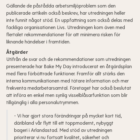
Gällande de påstådda arbetsmiljöproblem som den
publicerade artikeln också beskrev, har utredningen heller
inte funnit något stöd. En uppfattning som också delas med
fackliga organisationen Livs. Utredningen kom även med
flertalet rekommendationer för att minimera risken för
liknande händelser i framtiden.
Åtgärder
Utifrån de svar och de rekommendationer som utredningen
presenterade har Bake My Day introducerat en åtgärdsplan
med flera förbättrade funktioner. Framför allt stärks den
interna kommunikationen med tätare information och mer
frekventa medarbetarsamtal. Företaget har också beslutat
att införa en enkel men synlig visselblåsarfunktion som blir
tillgänglig i alla personalutrymmen.
- Vi har gjort stora förändringar på mycket kort tid,
däribland vår flytt till ett toppmodernt, nybyggt
bageri i Arlandastad. Med stöd av utredningen
prioriterar vi nu fortsatt kvalitet, säkerhet och