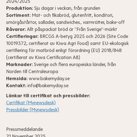
2024/2025
Produktion:
Sju dagar i veckan, från grunden
Sortiment:
Mat- och fikabröd, glutenfritt, konditori,
smörgåstårtor, sallader, sandwiches, varmrätter, bake-off
Råvaror:
Allt påspackat bröd är "Från Sverige"-märkt
Certifieringar:
BRCGS A-betyg 2025 och 2026 (Site Code
10019372, certifierat av Kiwa Agri Food) samt EU-ekologisk
certifiering för matbröd enligt förordning (EU) 2018/848
(certifierat av Kiwa Certification AB)
Marknader:
Sverige och flera europeiska länder, från
Norden till Centraleuropa
Hemsida:
www.bakemyday.se
Kontakt:
info@bakemyday.se
Länkar till certifikat och pressbilder:
Certifikat (Mynewsdesk)
Pressbilder (Mynewsdesk)
Pressmeddelande
21 November 2025