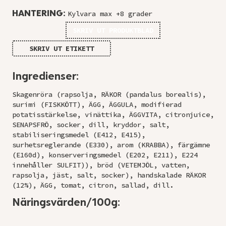
HANTERING:
Kylvara max +8 grader
SKRIV UT PRODUKTBLAD
SKRIV UT ETIKETT
Ingredienser:
Skagenröra (rapsolja, RÄKOR (pandalus borealis),
surimi (FISKKÖTT), ÄGG, ÄGGULA, modifierad
potatisstärkelse, vinättika, ÄGGVITA, citronjuice,
SENAPSFRÖ, socker, dill, kryddor, salt,
stabiliseringsmedel (E412, E415),
surhetsreglerande (E330), arom (KRABBA), färgämne
(E160d), konserveringsmedel (E202, E211), E224
innehåller SULFIT)), bröd (VETEMJÖL, vatten,
rapsolja, jäst, salt, socker), handskalade RÄKOR
(12%), ÄGG, tomat, citron, sallad, dill.
Näringsvärden/100g: