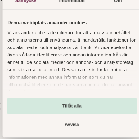
Samtycke
Information
Om
Lyx White Ladybakelse OP
Denna webbplats använder cookies
Vi använder enhetsidentifierare för att anpassa innehållet
Marsipanbakelse på chokladbotten, fylld med
och annonserna till användarna, tillhandahålla funktioner för
chokladmousse – en dröm för alla chokladälskare.
sociala medier och analysera vår trafik. Vi vidarebefordrar
Läs mer
art. nr 3867
även sådana identifierare och annan information från din
enhet till de sociala medier och annons- och analysföretag
som vi samarbetar med. Dessa kan i sin tur kombinera
informationen med annan information som du har
tillhandahållit eller som de har samlat in när du har använt
deras tjänster.
r
Tillåt alla
v
o
s
Avvisa