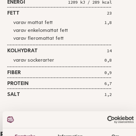
ENERGI
1209 kJ / 289 kcal
FETT
23
varav mattat fett
1,8
varav enkelomattat fett
varav fleromattat fett
KOLHYDRAT
14
varav sockerarter
0,8
FIBER
0,9
PROTEIN
6,7
SALT
1,2
Relaterade produkter