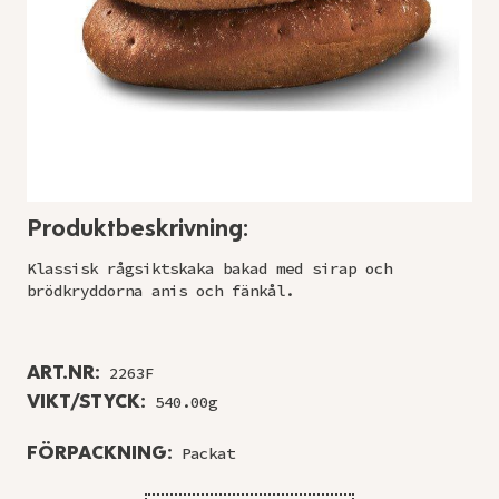
Produktbeskrivning:
Klassisk rågsiktskaka bakad med sirap och
brödkryddorna anis och fänkål.
ART.NR:
2263F
VIKT/STYCK:
540.00g
FÖRPACKNING:
Packat