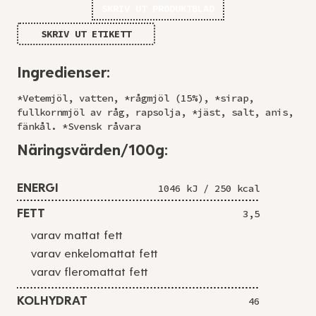
SKRIV UT PRODUKTBLAD
SKRIV UT ETIKETT
Ingredienser:
*Vetemjöl, vatten, *rågmjöl (15%), *sirap,
fullkornmjöl av råg, rapsolja, *jäst, salt, anis,
fänkål. *Svensk råvara
Näringsvärden/100g:
ENERGI
1046 kJ / 250 kcal
FETT
3,5
varav mattat fett
varav enkelomattat fett
varav fleromattat fett
KOLHYDRAT
46