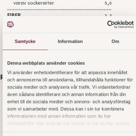
varav sockerarter
5,6
FIBER
3,3
PROTEIN
7,7
SALT
1,2
Samtycke
Information
Om
Denna webbplats använder cookies
Vi använder enhetsidentifierare för att anpassa innehållet
Relaterade produkter
och annonserna till användarna, tillhandahålla funktioner för
sociala medier och analysera vår trafik. Vi vidarebefordrar
även sådana identifierare och annan information från din
Lyx White Ladybakelse OP
enhet till de sociala medier och annons- och analysföretag
som vi samarbetar med. Dessa kan i sin tur kombinera
Marsipanbakelse på chokladbotten, fylld med
informationen med annan information som du har
chokladmousse – en dröm för alla chokladälskare.
tillhandahållit eller som de har samlat in när du har använt
Läs mer
art. nr 3867
deras tjänster.