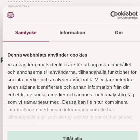
PROTEIN
SALT
Samtycke
Information
Om
Denna webbplats använder cookies
Relaterade produkter
Vi använder enhetsidentifierare för att anpassa innehållet
och annonserna till användarna, tillhandahålla funktioner för
sociala medier och analysera vår trafik. Vi vidarebefordrar
Lyx White Ladybakelse OP
även sådana identifierare och annan information från din
enhet till de sociala medier och annons- och analysföretag
Marsipanbakelse på chokladbotten, fylld med
som vi samarbetar med. Dessa kan i sin tur kombinera
chokladmousse – en dröm för alla chokladälskare.
informationen med annan information som du har
Läs mer
art. nr 3867
tillhandahållit eller som de har samlat in när du har använt
deras tjänster.
Tillåt alla