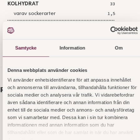
KOLHYDRAT
33
varav sockerarter
1,5
FIBER
6,8
PROTEIN
9
Samtycke
Information
Om
SALT
0,92
Denna webbplats använder cookies
Vi använder enhetsidentifierare för att anpassa innehållet
och annonserna till användarna, tillhandahålla funktioner för
Relaterade produkter
sociala medier och analysera vår trafik. Vi vidarebefordrar
även sådana identifierare och annan information från din
enhet till de sociala medier och annons- och analysföretag
Lyx White Ladybakelse OP
som vi samarbetar med. Dessa kan i sin tur kombinera
informationen med annan information som du har
Marsipanbakelse på chokladbotten, fylld med
tillhandahållit eller som de har samlat in när du har använt
chokladmousse – en dröm för alla chokladälskare.
deras tjänster.