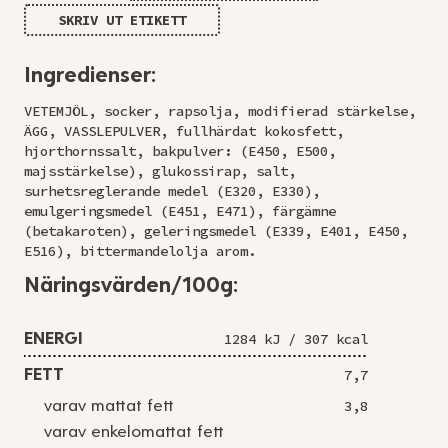
SKRIV UT ETIKETT
Ingredienser:
VETEMJÖL, socker, rapsolja, modifierad stärkelse,
ÄGG, VASSLEPULVER, fullhärdat kokosfett,
hjorthornssalt, bakpulver: (E450, E500,
majsstärkelse), glukossirap, salt,
surhetsreglerande medel (E320, E330),
emulgeringsmedel (E451, E471), färgämne
(betakaroten), geleringsmedel (E339, E401, E450,
E516), bittermandelolja arom.
Näringsvärden/100g:
ENERGI
1284 kJ / 307 kcal
FETT
7,7
varav mattat fett
3,8
varav enkelomattat fett