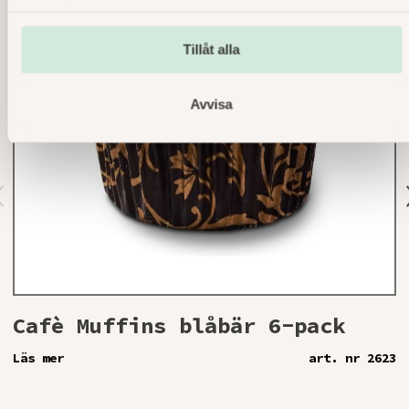
deras tjänster.
Tillåt alla
Avvisa
r
v
o
s
Cafè Muffins blåbär 6-pack
Läs mer
art. nr 2623