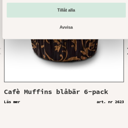
Tillåt alla
Avvisa
r
v
o
s
Cafè Muffins blåbär 6-pack
Läs mer
art. nr 2623