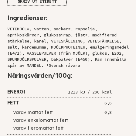
SKRIV UT ETIKETT
Ingredienser:
VETEMJÖL*, vatten, socker*, rapsolja,
aprikoskärnor, glukossirap, jäst*, modifierad
stärkelse, kanel, VETESKÅLLNING, VETESTÄRKELSE,
salt, kardemumma, MJÖLKPROTEINER, emulgeringsmedel
(E471), VASSLEPULVER (från MJÖLK), glukos, E202,
SKUMMJÖLKSPULVER, bakpulver (E450), Kan innehålla
spår av MANDEL. *Svensk råvara
Näringsvärden/100g:
ENERGI
1213 kJ / 290 kcal
FETT
6,6
varav mattat fett
0,8
varav enkelomattat fett
varav fleromattat fett