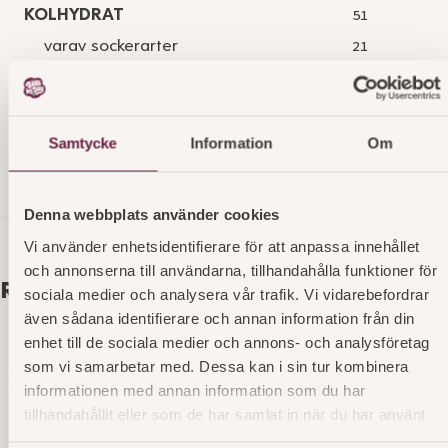
KOLHYDRAT
51
varav sockerarter
21
FIBER
1,9
PROTEIN
6,9
Samtycke
Information
Om
SALT
0,52
Denna webbplats använder cookies
Vi använder enhetsidentifierare för att anpassa innehållet
och annonserna till användarna, tillhandahålla funktioner för
Relaterade produkter
sociala medier och analysera vår trafik. Vi vidarebefordrar
även sådana identifierare och annan information från din
enhet till de sociala medier och annons- och analysföretag
som vi samarbetar med. Dessa kan i sin tur kombinera
informationen med annan information som du har
tillhandahållit eller som de har samlat in när du har använt
deras tjänster.