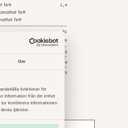
t fett
1,4
omattat fett
mattat fett
51
rarter
19
2,5
Om
6,4
0,5
andahålla funktioner för
n information från din enhet
 tur kombinera informationen
deras tjänster.