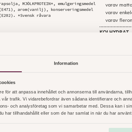
rapsolja, MJÖLKPROTEIN*, emulgeringsmedel
varav matta
(E471), arom(vanilj), konserveringsmedel
varav enkel
(E202). *Svensk råvara
varav flero
KOLHYDRAT
varav socke
FIBER
Information
PROTEIN
SALT
cookies
e för att anpassa innehållet och annonserna till användarna, tillh
vår trafik. Vi vidarebefordrar även sådana identifierare och anna
nnons- och analysföretag som vi samarbetar med. Dessa kan i sin
har tillhandahållit eller som de har samlat in när du har använt 