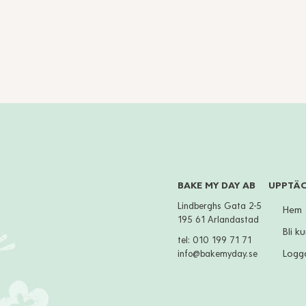
BAKE MY DAY AB
UPPTÄ
Lindberghs Gata 2-5
Hem
195 61 Arlandastad
Bli k
tel:
010 199 71 71
Logga
info@bakemyday.se