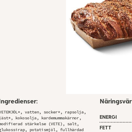
Ingredienser:
Näringsvä
VETEMJÖL*, vatten, socker*, rapsolja,
ENERGI
jäst*, kokosolja, kardemummakärnor,
modifierad stärkelse (VETE), salt,
FETT
glukossirap, potatismjöl, fullhärdad