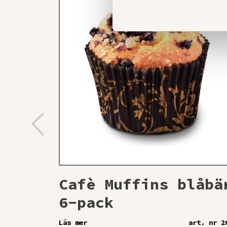
Cafè Muffins blåbä
6-pack
Läs mer
art. nr 2