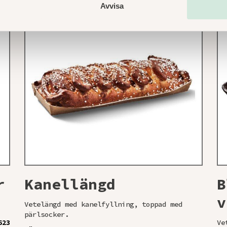
Avvisa
r
Kanellängd
B
v
Vetelängd med kanelfyllning, toppad med
pärlsocker.
623
Ve