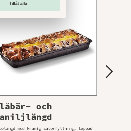
Tillåt alla
låbär- och
Lyx 
aniljlängd
på s
telängd med krämig säterfyllning, toppad
Smörbakad v