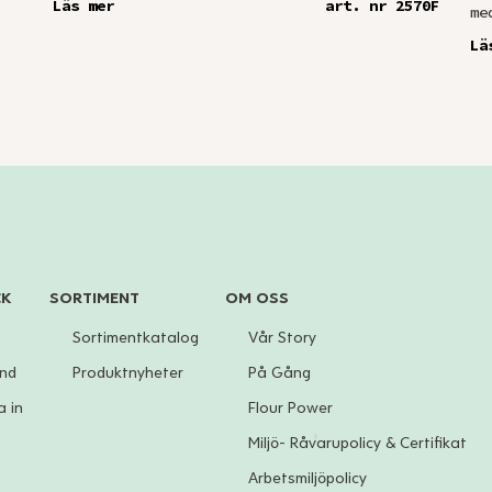
Läs mer
art. nr 2570F
me
Lä
CK
SORTIMENT
OM OSS
Sortimentkatalog
Vår Story
und
Produktnyheter
På Gång
 in
Flour Power
Miljö- Råvarupolicy & Certifikat
Arbetsmiljöpolicy