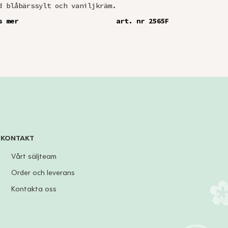
d blåbärssylt och vaniljkräm.
kardemummaf
kardemummas
s mer
art. nr 2565F
Läs mer
KONTAKT
Vårt säljteam
Order och leverans
Kontakta oss