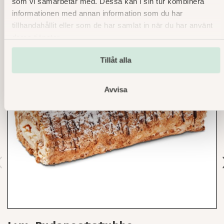
som vi samarbetar med. Dessa kan i sin tur kombinera
informationen med annan information som du har
tillhandahållit eller som de har samlat in när du har använt
deras tjänster.
Tillåt alla
Avvisa
r
v
o
s