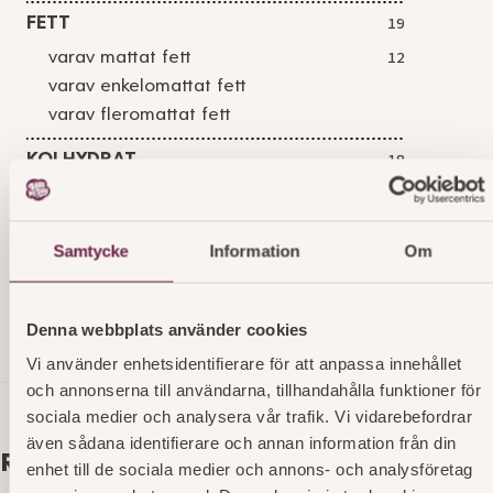
FETT
19
varav mattat fett
12
varav enkelomattat fett
varav fleromattat fett
KOLHYDRAT
18
varav sockerarter
12
FIBER
0,6
Samtycke
Information
Om
PROTEIN
2,5
SALT
0,24
Denna webbplats använder cookies
Vi använder enhetsidentifierare för att anpassa innehållet
och annonserna till användarna, tillhandahålla funktioner för
sociala medier och analysera vår trafik. Vi vidarebefordrar
även sådana identifierare och annan information från din
Relaterade produkter
enhet till de sociala medier och annons- och analysföretag