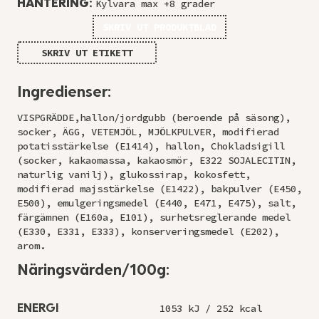
HANTERING:
Kylvara max +8 grader
SKRIV UT PRODUKTBLAD
SKRIV UT ETIKETT
Ingredienser:
VISPGRÄDDE,hallon/jordgubb (beroende på säsong),
socker, ÄGG, VETEMJÖL, MJÖLKPULVER, modifierad
potatisstärkelse (E1414), hallon, Chokladsigill
(socker, kakaomassa, kakaosmör, E322 SOJALECITIN,
naturlig vanilj), glukossirap, kokosfett,
modifierad majsstärkelse (E1422), bakpulver (E450,
E500), emulgeringsmedel (E440, E471, E475), salt,
färgämnen (E160a, E101), surhetsreglerande medel
(E330, E331, E333), konserveringsmedel (E202),
arom.
Näringsvärden/100g:
ENERGI
1053 kJ / 252 kcal