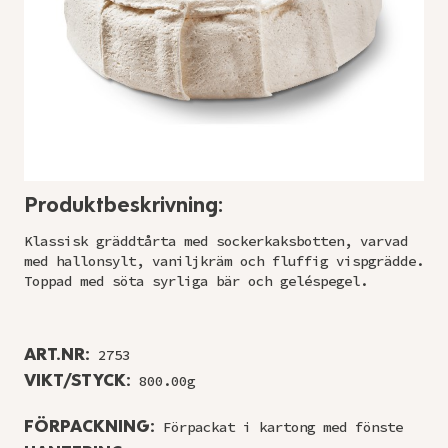
Produktbeskrivning:
Klassisk gräddtårta med sockerkaksbotten, varvad
med hallonsylt, vaniljkräm och fluffig vispgrädde.
Toppad med söta syrliga bär och geléspegel.
ART.NR:
2753
VIKT/STYCK:
800.00g
FÖRPACKNING:
Förpackat i kartong med fönste