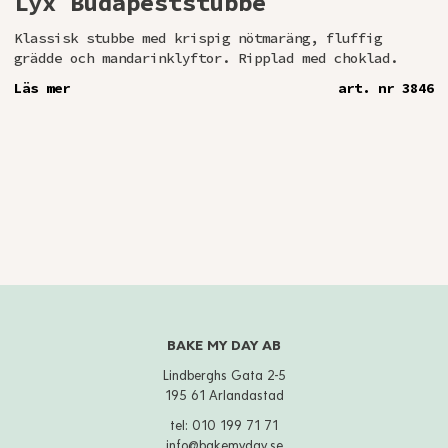
Lyx Budapeststubbe
Klassisk stubbe med krispig nötmaräng, fluffig
grädde och mandarinklyftor. Ripplad med choklad.
Läs mer
art. nr 3846
BAKE MY DAY AB
Lindberghs Gata 2-5
195 61 Arlandastad
tel:
010 199 71 71
info@bakemyday.se