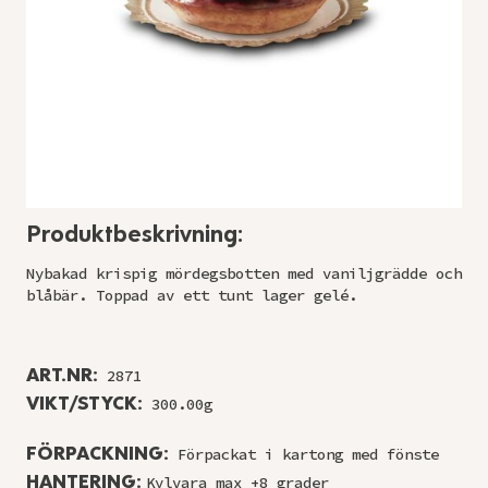
Produktbeskrivning:
Nybakad krispig mördegsbotten med vaniljgrädde och
blåbär. Toppad av ett tunt lager gelé.
ART.NR:
2871
VIKT/STYCK:
300.00g
FÖRPACKNING:
Förpackat i kartong med fönste
HANTERING:
Kylvara max +8 grader