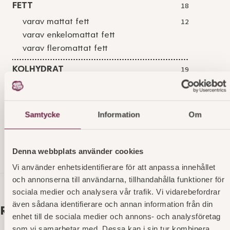
FETT
18
varav mattat fett
12
varav enkelomattat fett
varav fleromattat fett
KOLHYDRAT
19
varav sockerarter
13
FIBER
1,5
Samtycke
Information
Om
PROTEIN
2,4
SALT
0,11
Denna webbplats använder cookies
Vi använder enhetsidentifierare för att anpassa innehållet
och annonserna till användarna, tillhandahålla funktioner för
sociala medier och analysera vår trafik. Vi vidarebefordrar
även sådana identifierare och annan information från din
Relaterade produkter
enhet till de sociala medier och annons- och analysföretag
som vi samarbetar med. Dessa kan i sin tur kombinera