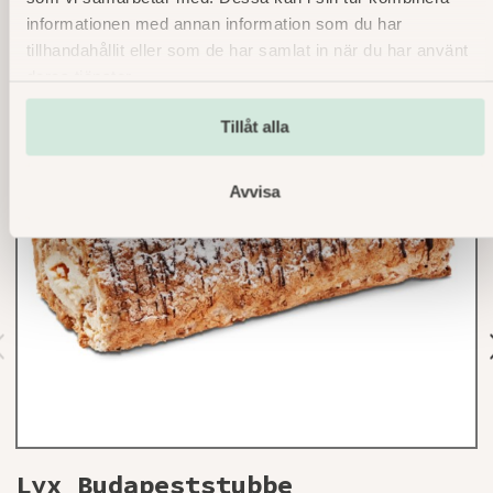
informationen med annan information som du har
tillhandahållit eller som de har samlat in när du har använt
deras tjänster.
Tillåt alla
Avvisa
r
v
o
s
Lyx Budapeststubbe