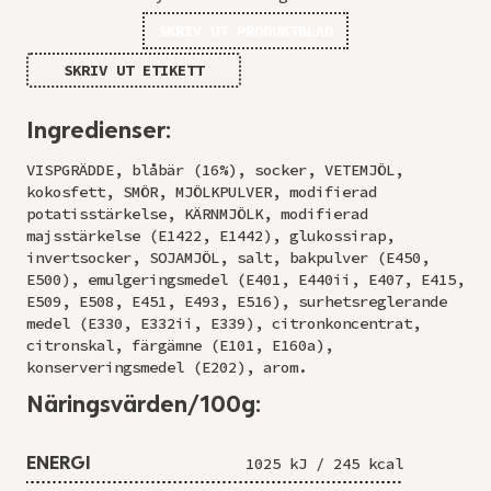
SKRIV UT PRODUKTBLAD
SKRIV UT ETIKETT
Ingredienser:
VISPGRÄDDE, blåbär (16%), socker, VETEMJÖL,
kokosfett, SMÖR, MJÖLKPULVER, modifierad
potatisstärkelse, KÄRNMJÖLK, modifierad
majsstärkelse (E1422, E1442), glukossirap,
invertsocker, SOJAMJÖL, salt, bakpulver (E450,
E500), emulgeringsmedel (E401, E440ii, E407, E415,
E509, E508, E451, E493, E516), surhetsreglerande
medel (E330, E332ii, E339), citronkoncentrat,
citronskal, färgämne (E101, E160a),
konserveringsmedel (E202), arom.
Näringsvärden/100g:
ENERGI
1025 kJ / 245 kcal