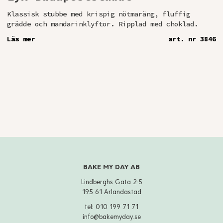
Klassisk stubbe med krispig nötmaräng, fluffig
grädde och mandarinklyftor. Ripplad med choklad.
Läs mer
art. nr 3846
BAKE MY DAY AB
Lindberghs Gata 2-5
195 61 Arlandastad
tel:
010 199 71 71
info@bakemyday.se