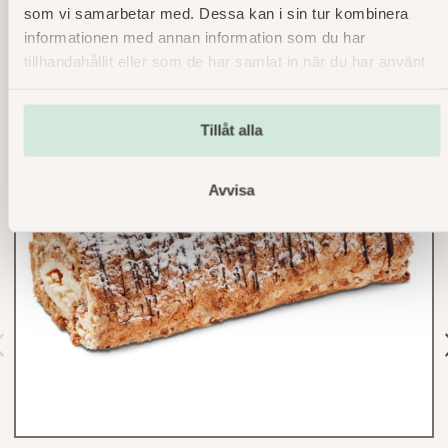
som vi samarbetar med. Dessa kan i sin tur kombinera
informationen med annan information som du har
tillhandahållit eller som de har samlat in när du har använt
deras tjänster.
Tillåt alla
Avvisa
r
v
o
s