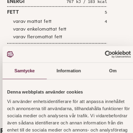
ENERGI
767 kJ / 183 kcal
FETT
5
varav mattat fett
4
varav enkelomattat fett
varav fleromattat fett
KOLHYDRAT
32
varav sockerarter
23
FIBER
0,4
Samtycke
Information
Om
PROTEIN
2,7
SALT
0,29
Denna webbplats använder cookies
Vi använder enhetsidentifierare för att anpassa innehållet
och annonserna till användarna, tillhandahålla funktioner för
sociala medier och analysera vår trafik. Vi vidarebefordrar
även sådana identifierare och annan information från din
enhet till de sociala medier och annons- och analysföretag
Relaterade produkter