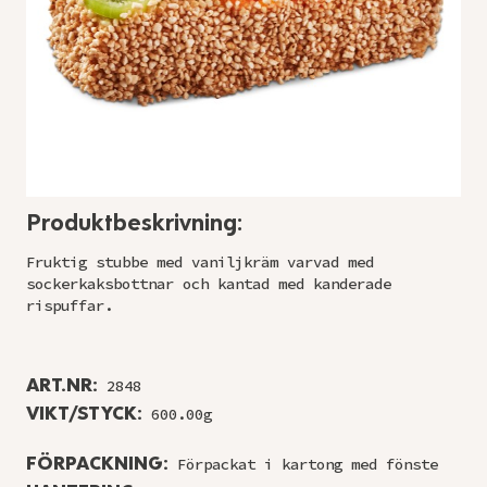
Produktbeskrivning:
Fruktig stubbe med vaniljkräm varvad med
sockerkaksbottnar och kantad med kanderade
rispuffar.
ART.NR:
2848
VIKT/STYCK:
600.00g
FÖRPACKNING:
Förpackat i kartong med fönste