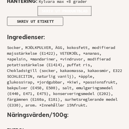
HANTERING:
Kylvara max +8 grader
SKRIV UT PRODUKTBLAD
SKRIV UT ETIKETT
Ingredienser:
Socker, MJÖLKPULVER, ÄGG, kokosfett, modifierad
majsstärkelse (E1422), VETEMJÖL, *ananas,
*apelsin, *mandariner, *vindruvor, modifierad
potatisstärkelse (E1414), puffat ris,
Chokladsigill (socker, kakaomassa, kakaosmör, E322
SOJALECITIN, naturlig vanilj), *äpple,
glukossirap, *jordgubbar, *kiwi, *passionsfrukt,
bakpulver (E450, E500), salt, emulgeringsmedel
(E440, E471, E475), konserveringsmedel (E202),
färgämnen (E160a, E101), surhetsreglerande medel
(E330), arom. *Innehåller 15%frukt.
Näringsvärden/100g: