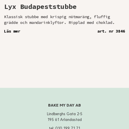
Lyx Budapeststubbe
Klassisk stubbe med krispig nötmaräng, fluffig
grädde och mandarinklyftor. Ripplad med choklad.
Läs mer
art. nr 3846
BAKE MY DAY AB
Lindberghs Gata 2-5
195 61 Arlandastad
tel:
010 199 71 71