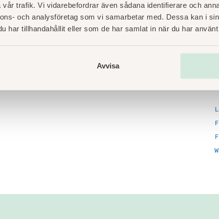
vår trafik. Vi vidarebefordrar även sådana identifierare och anna
nnons- och analysföretag som vi samarbetar med. Dessa kan i sin
N
har tillhandahållit eller som de har samlat in när du har använt 
P
U
Avvisa
L
F
F
W