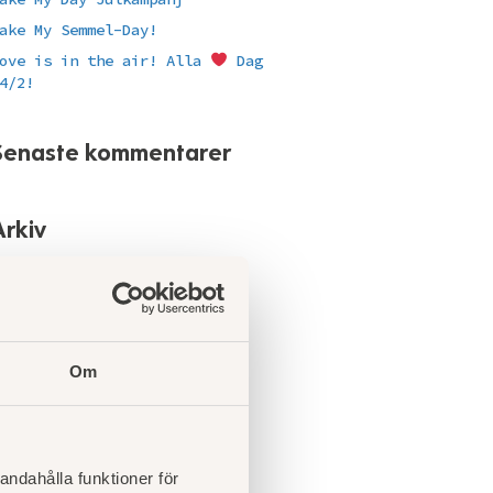
ake My Semmel-Day!
ove is in the air! Alla
Dag
4/2!
Senaste kommentarer
Arkiv
ktober 2024
pril 2024
anuari 2022
Om
ktober 2021
pril 2020
uni 2019
andahålla funktioner för