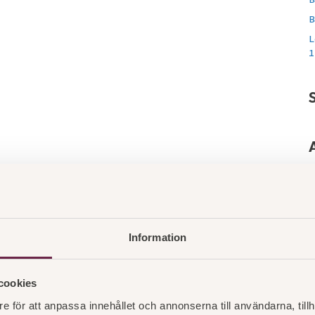
B
L
1
o
a
j
Information
o
a
j
cookies
e för att anpassa innehållet och annonserna till användarna, tillh