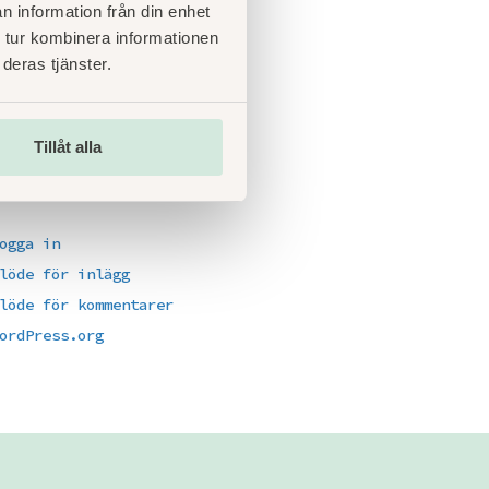
Kategorier
n information från din enhet
 tur kombinera informationen
yheter
deras tjänster.
å Gång
ncategorized
Tillåt alla
Meta
ogga in
löde för inlägg
löde för kommentarer
ordPress.org