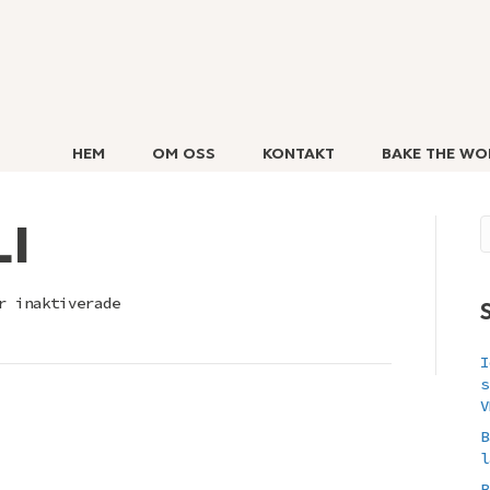
HEM
OM OSS
KONTAKT
BAKE THE WO
I
för
r inaktiverade
MARIA
VARLI
I
s
V
B
l
B