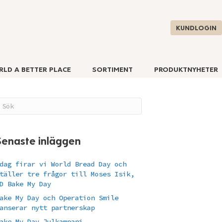
KUNDLOGIN
RLD A BETTER PLACE
SORTIMENT
PRODUKTNYHETER
Senaste inläggen
dag firar vi World Bread Day och
täller tre frågor till Moses Isik,
D Bake My Day
ake My Day och Operation Smile
anserar nytt partnerskap
ake My Day Julkampanj