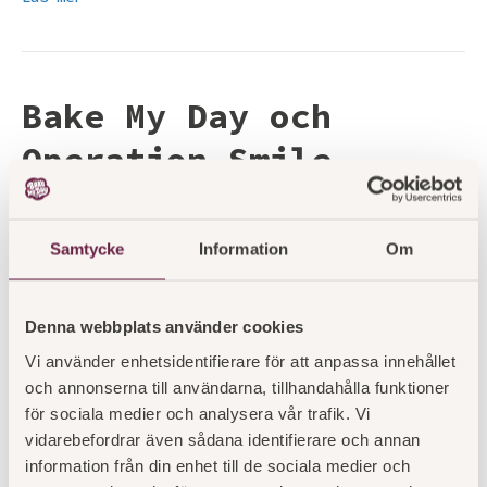
Bake My Day och
Operation Smile
lanserar nytt
partnerskap
Samtycke
Information
Om
Av
bakemyday
|
2024-10-02
|
Kommentarer
för
inaktiverade
Denna webbplats använder cookies
Bake
My
Vi använder enhetsidentifierare för att anpassa innehållet
Day
och annonserna till användarna, tillhandahålla funktioner
och
för sociala medier och analysera vår trafik. Vi
Operation
vidarebefordrar även sådana identifierare och annan
Smile
lanserar
information från din enhet till de sociala medier och
nytt