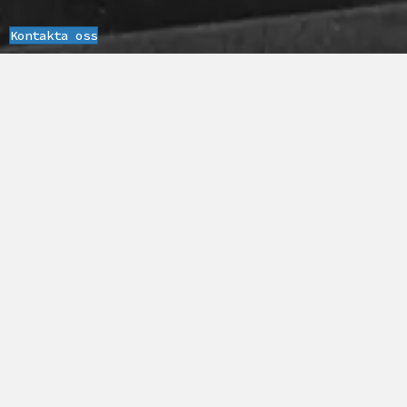
Kontakta oss
Livet är för kort för tråkiga bröd
Livet är för kort för tråkiga bröd.
Vi är ett
brödföretag
som gör allt för att du ska f
njuta av genuina bageriupplevelser
oftare och närmare. Allt bakat med
känsla och stolthet över vårt
hantverk, sju dagar i veckan.