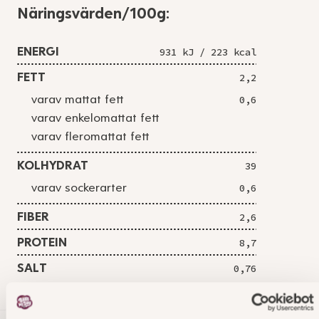
Näringsvärden/100g:
ENERGI
931 kJ / 223 kcal
FETT
2,2
varav mattat fett
0,6
varav enkelomattat fett
varav fleromattat fett
KOLHYDRAT
39
varav sockerarter
0,6
FIBER
2,6
PROTEIN
8,7
SALT
0,76