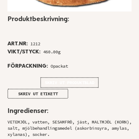
Produktbeskrivning:
ART.NR:
1212
VIKT/STYCK:
460.00g
FÖRPACKNING:
Opackat
SKRIV UT PRODUKTBLAD
SKRIV UT ETIKETT
Ingredienser:
VETEMJÖL, vatten, SESAMFRÖ, jäst, MALTMJÖL (KORN),
salt, mjölbehandlingsmedel (askorbinsyra, amylas,
xylanas), socker.