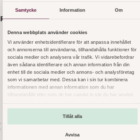
Samtycke
Information
Om
Relaterade produkter
Denna webbplats använder cookies
Vi använder enhetsidentifierare för att anpassa innehållet
och annonserna till användarna, tillhandahålla funktioner för
sociala medier och analysera vår trafik. Vi vidarebefordrar
även sådana identifierare och annan information från din
enhet till de sociala medier och annons- och analysföretag
som vi samarbetar med. Dessa kan i sin tur kombinera
informationen med annan information som du har
tillhandahållit eller som de har samlat in när du har använt
deras tjänster.
Tillåt alla
r
v
o
Avvisa
s