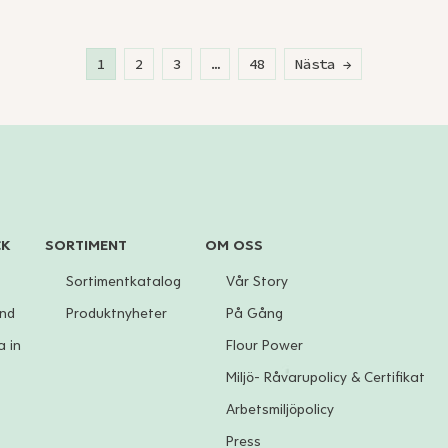
1
2
3
…
48
Nästa →
CK
SORTIMENT
OM OSS
Sortimentkatalog
Vår Story
und
Produktnyheter
På Gång
 in
Flour Power
Miljö- Råvarupolicy & Certifikat
Arbetsmiljöpolicy
Press