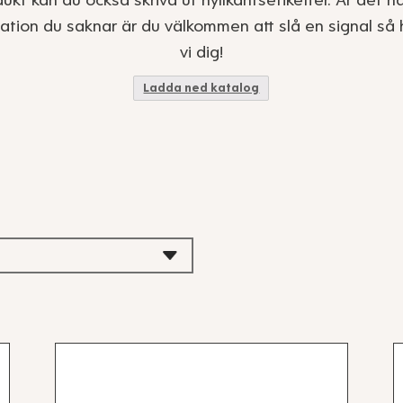
ukt kan du också skriva ut hyllkantsetiketter. Är det 
ation du saknar är du välkommen att slå en signal så 
vi dig!
Ladda ned katalog