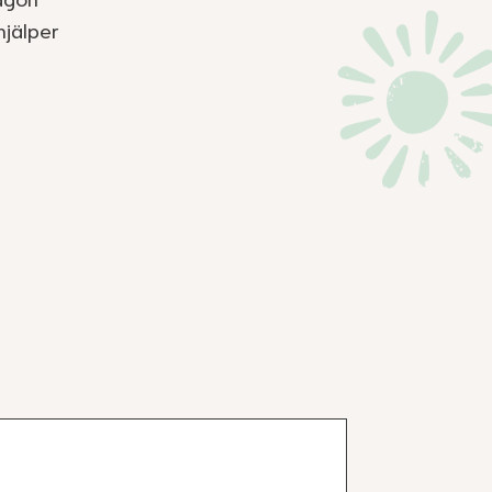
någon
hjälper