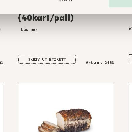
Ströbröd 4kg
(40kart/pall)
K
i
Läs mer
SKRIV UT ETIKETT
01
Art.nr: 2463