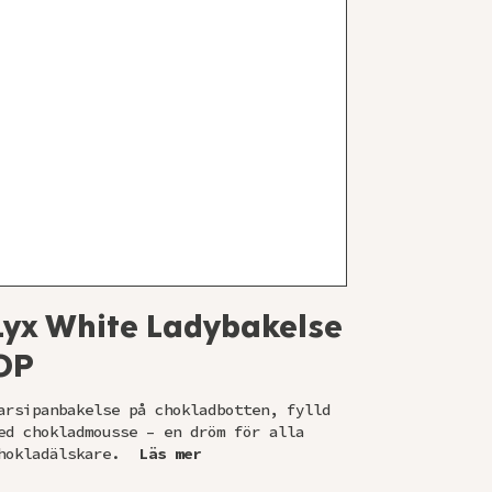
Lyx White Ladybakelse
OP
arsipanbakelse på chokladbotten, fylld
ed chokladmousse – en dröm för alla
hokladälskare.
Läs mer