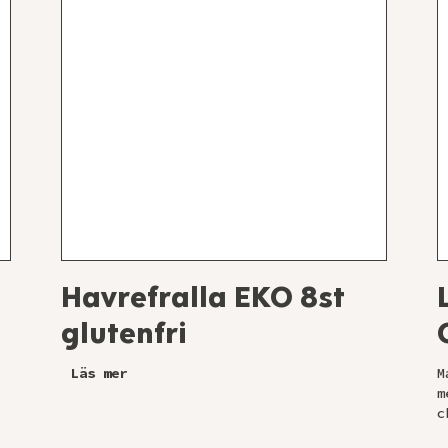
Havrefralla EKO 8st
glutenfri
Läs mer
M
m
c