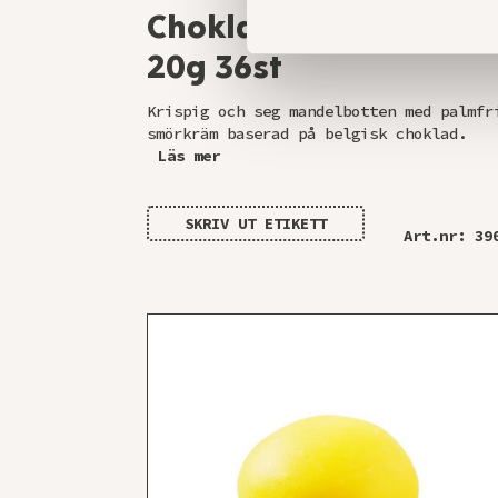
Chokladbiskvi mini
20g 36st
Krispig och seg mandelbotten med palmfr
smörkräm baserad på belgisk choklad.
Läs mer
SKRIV UT ETIKETT
Art.nr: 39