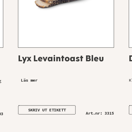
Lyx Levaintoast Bleu
Läs mer
K
g
SKRIV UT ETIKETT
Art.nr: 3315
03