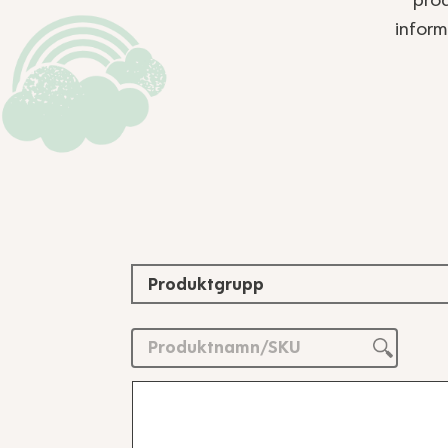
prod
inform