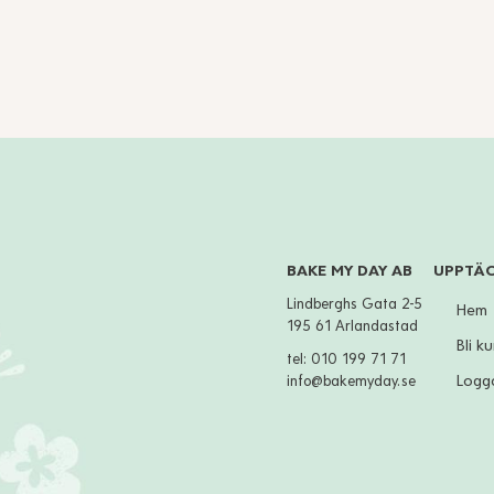
BAKE MY DAY AB
UPPTÄ
Lindberghs Gata 2-5
Hem
195 61 Arlandastad
Bli k
tel:
010 199 71 71
Logga
info@bakemyday.se