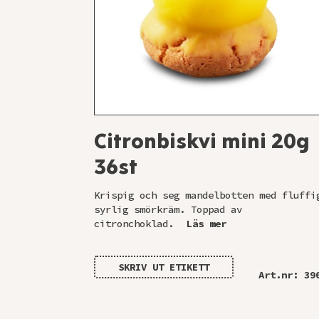
Citronbiskvi mini 20g
36st
Krispig och seg mandelbotten med fluffi
syrlig smörkräm. Toppad av
citronchoklad.
Läs mer
SKRIV UT ETIKETT
Art.nr: 39