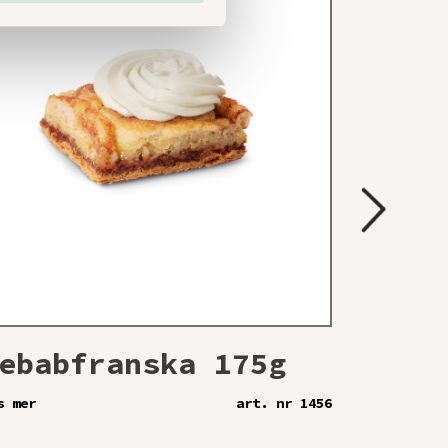
ebabfranska 175g
Jona
70g
s mer
art. nr 1456
Läs mer