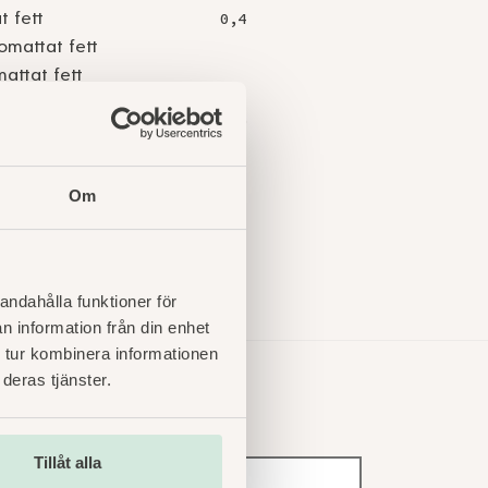
t fett
0,4
omattat fett
mattat fett
45
rarter
3,1
Om
2,6
8
1,2
andahålla funktioner för
n information från din enhet
 tur kombinera informationen
deras tjänster.
Tillåt alla