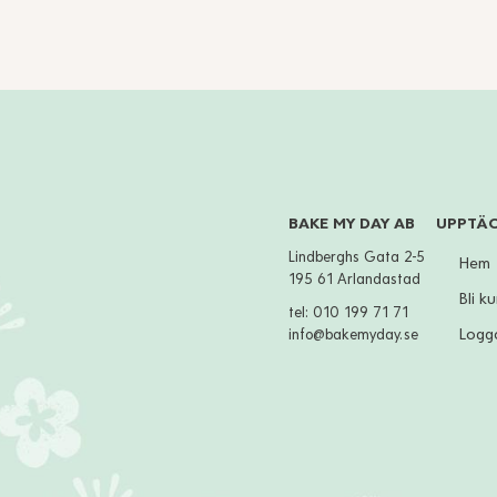
BAKE MY DAY AB
UPPTÄ
Lindberghs Gata 2-5
Hem
195 61 Arlandastad
Bli k
tel:
010 199 71 71
Logga
info@bakemyday.se