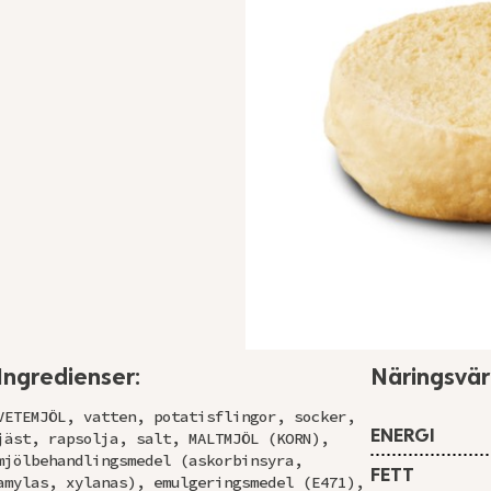
Ingredienser:
Näringsvä
VETEMJÖL, vatten, potatisflingor, socker,
ENERGI
jäst, rapsolja, salt, MALTMJÖL (KORN),
mjölbehandlingsmedel (askorbinsyra,
FETT
amylas, xylanas), emulgeringsmedel (E471),