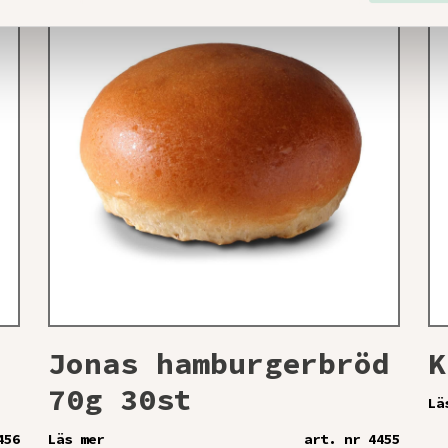
Jonas hamburgerbröd
K
70g 30st
Lä
456
Läs mer
art. nr 4455