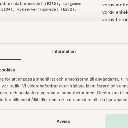
antioxidationsmedel (E330), färgämne
varav matta
(E104), konserveringsmedel (E202).
varav enkel
varav flero
KOLHYDRAT
varav socke
Information
FIBER
PROTEIN
cookies
SALT
e för att anpassa innehållet och annonserna till användarna, tillh
vår trafik. Vi vidarebefordrar även sådana identifierare och anna
nnons- och analysföretag som vi samarbetar med. Dessa kan i sin
har tillhandahållit eller som de har samlat in när du har använt 
Avvisa