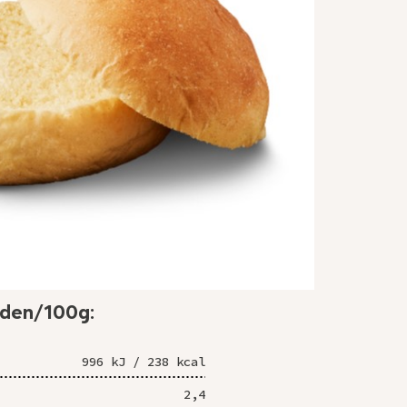
rden/100g:
996 kJ / 238 kcal
2,4