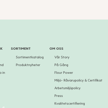
CK
SORTIMENT
OM OSS
Sortimentkatalog
Vår Story
und
Produktnyheter
På Gång
 in
Flour Power
Miljö- Råvarupolicy & Certifikat
Arbetsmiljöpolicy
Press
Kvalitetscertifiering