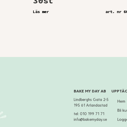
30st
Läs mer
art. nr 6
BAKE MY DAY AB
UPPTÄ
Lindberghs Gata 2-5
Hem
195 61 Arlandastad
Bli k
tel:
010 199 71 71
Logga
info@bakemyday.se