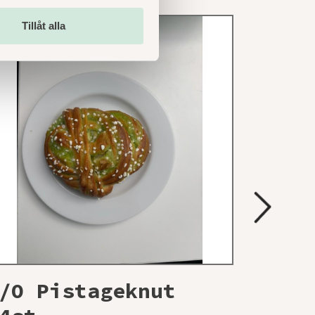
Tillåt alla
/O Pistageknut
Frys