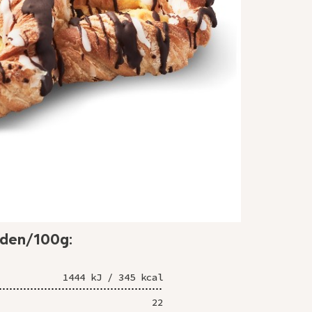
rden/100g:
1444 kJ / 345 kcal
22