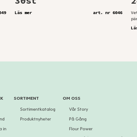
30st
2
049
Läs mer
art. nr 6046
Ve
pä
Lä
CK
SORTIMENT
OM OSS
Sortimentkatalog
Vår Story
und
Produktnyheter
På Gång
 in
Flour Power