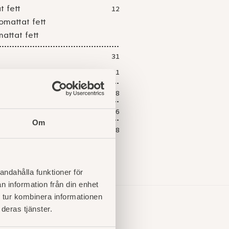
t fett
12
omattat fett
mattat fett
31
rarter
11
1,8
5,6
Om
0,48
andahålla funktioner för
n information från din enhet
 tur kombinera informationen
deras tjänster.