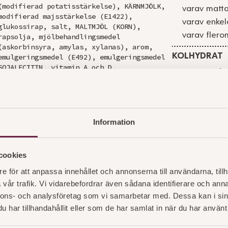
(modifierad potatisstärkelse), KÄRNMJÖLK,
varav matta
modifierad majsstärkelse (E1422),
varav enkel
glukossirap, salt, MALTMJÖL (KORN),
varav flero
rapsolja, mjölbehandlingsmedel
(askorbinsyra, amylas, xylanas), arom,
KOLHYDRAT
emulgeringsmedel (E492), emulgeringsmedel
SOJALECITIN, vitamin A och D,
varav socke
emulgeringsmedel (E471), emulgeringsmedel
(E475), konserveringsmedel (E202),
FIBER
surhetsreglerande medel (E330), bakpulver
E450, emulgeringsmedel (E401), färgämne
PROTEIN
(E101), färgämne (E160a), färgämnen
Information
(E160a, E101), modifierad stärkelse E1442,
SALT
stabiliseringsmedel (E451),
stabiliseringsmedel (E516),
cookies
surhetsreglerande medel (E339).
e för att anpassa innehållet och annonserna till användarna, tillh
vår trafik. Vi vidarebefordrar även sådana identifierare och anna
nnons- och analysföretag som vi samarbetar med. Dessa kan i sin
har tillhandahållit eller som de har samlat in när du har använt 