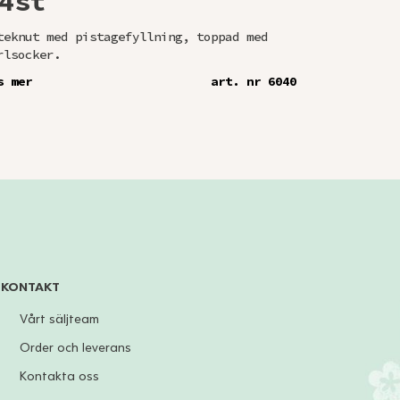
4st
80g 
teknut med pistagefyllning, toppad med
Läs mer
rlsocker.
s mer
art. nr 6040
KONTAKT
Vårt säljteam
Order och leverans
Kontakta oss