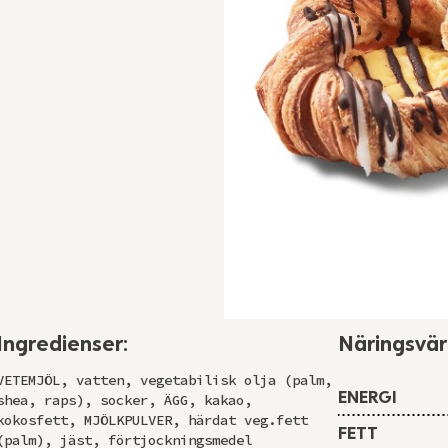
Ingredienser:
Näringsvä
VETEMJÖL, vatten, vegetabilisk olja (palm,
ENERGI
shea, raps), socker, ÄGG, kakao,
kokosfett, MJÖLKPULVER, härdat veg.fett
FETT
(palm), jäst, förtjockningsmedel