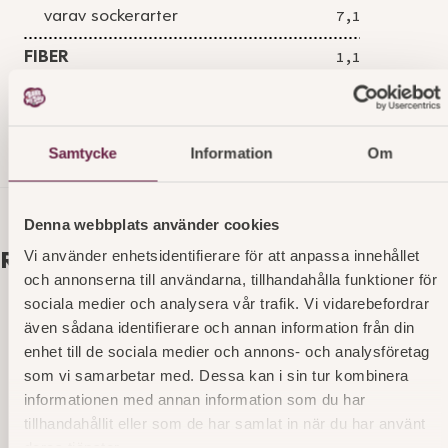
varav sockerarter
7,1
FIBER
1,1
PROTEIN
5,7
SALT
0,58
Samtycke
Information
Om
Denna webbplats använder cookies
Vi använder enhetsidentifierare för att anpassa innehållet
Relaterade produkter
och annonserna till användarna, tillhandahålla funktioner för
sociala medier och analysera vår trafik. Vi vidarebefordrar
även sådana identifierare och annan information från din
Kuvertbröd EKO 8st glutenfri
enhet till de sociala medier och annons- och analysföretag
som vi samarbetar med. Dessa kan i sin tur kombinera
Läs mer
art. nr 7537
informationen med annan information som du har
tillhandahållit eller som de har samlat in när du har använt
deras tjänster.