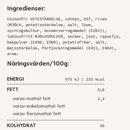
Ingredienser:
Glutenfri VETESTÄRKELSE, vatten, OST, riven
(MJÖLK, potatisstärkelse, salt, löpe,
syrningskultur, konserveringsmedel (E202)),
laktosfritt MJÖLKSPULVER, socker, jäst, rapsolja,
bakpulver (E450, E500), potatisfiber, salt,
majsstärkelse, förtjockningsmedel (E412, E464),
arom.
Näringsvärden/100g:
ENERGI
975 kJ / 233 kcal
FETT
5,8
varav mattat fett
2,3
varav enkelomattat fett
varav fleromattat fett
KOLHYDRAT
39