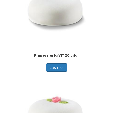
Prinsesstårta VIT 20 bitar
Läs mer