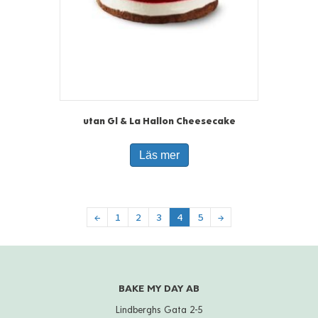
utan Gl & La Hallon Cheesecake
Läs mer
←
1
2
3
4
5
→
BAKE MY DAY AB
Lindberghs Gata 2-5