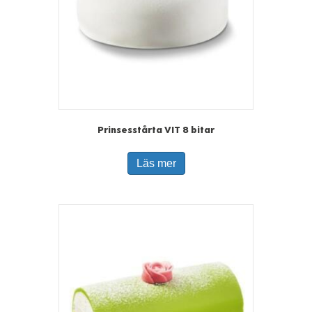
Prinsesstårta VIT 8 bitar
Läs mer