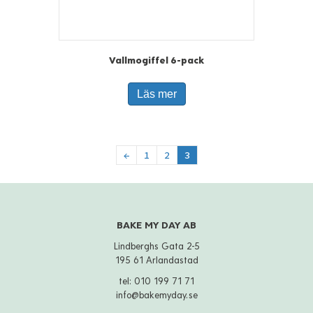
Vallmogiffel 6-pack
Läs mer
←
1
2
3
BAKE MY DAY AB
Lindberghs Gata 2-5
195 61 Arlandastad
tel:
010 199 71 71
info@bakemyday.se