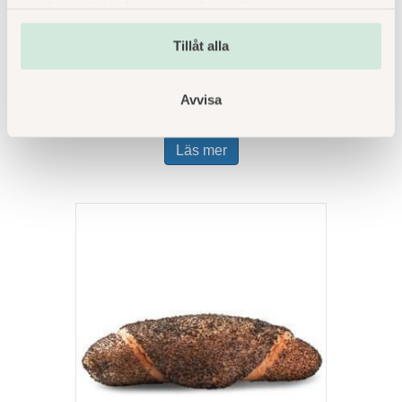
samlat in när du har använt deras tjänster.
Tillåt alla
Avvisa
Vallmofranska skivad
Läs mer