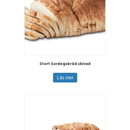
Stort Surdegsbröd skivad
Läs mer